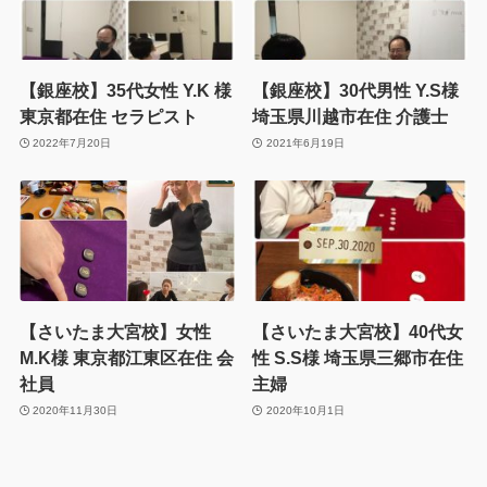
【銀座校】35代女性 Y.K 様
【銀座校】30代男性 Y.S様
東京都在住 セラピスト
埼玉県川越市在住 介護士
2022年7月20日
2021年6月19日
【さいたま大宮校】女性
【さいたま大宮校】40代女
M.K様 東京都江東区在住 会
性 S.S様 埼玉県三郷市在住
社員
主婦
2020年11月30日
2020年10月1日