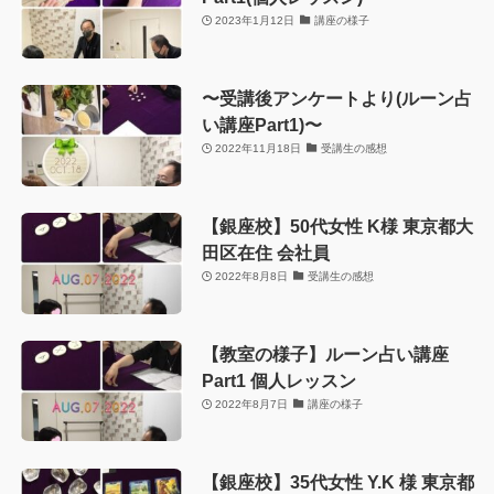
2023年1月12日
講座の様子
〜受講後アンケートより(ルーン占
い講座Part1)〜
2022年11月18日
受講生の感想
【銀座校】50代女性 K様 東京都大
田区在住 会社員
2022年8月8日
受講生の感想
【教室の様子】ルーン占い講座
Part1 個人レッスン
2022年8月7日
講座の様子
【銀座校】35代女性 Y.K 様 東京都