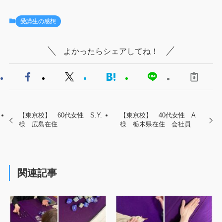
受講生の感想
よかったらシェアしてね！
【東京校】 60代女性 S.Y.
【東京校】 40代女性 A
様 広島在住
様 栃木県在住 会社員
関連記事