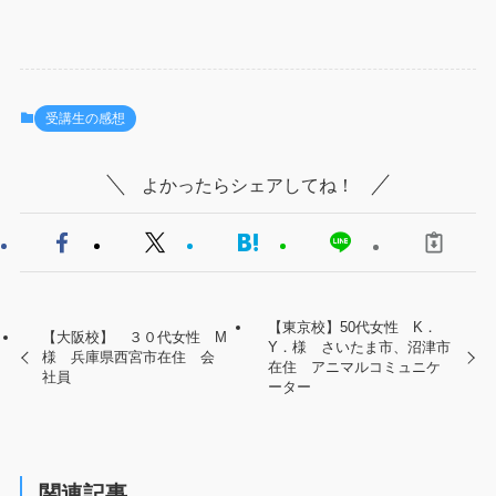
受講生の感想
よかったらシェアしてね！
【東京校】50代女性 K．
【大阪校】 ３０代女性 M
Y．様 さいたま市、沼津市
様 兵庫県西宮市在住 会
在住 アニマルコミュニケ
社員
ーター
関連記事