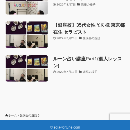
2022年8月7日
講座の様子
【銀座校】35代女性 Y.K 様 東京都
在住 セラピスト
2022年7月20日
受講生の感想
ルーン占い講座Part1(個人レッス
ン)
2022年7月19日
講座の様子
ホーム
受講生の感想
©
sola-fortune.com