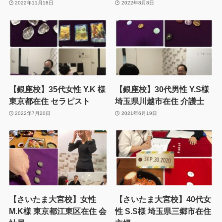
2022年11月18日
2022年8月8日
【銀座校】35代女性 Y.K 様
【銀座校】30代男性 Y.S様
東京都在住 セラピスト
埼玉県川越市在住 介護士
2022年7月20日
2021年6月19日
【さいたま大宮校】女性
【さいたま大宮校】40代女
M.K様 東京都江東区在住 会
性 S.S様 埼玉県三郷市在住