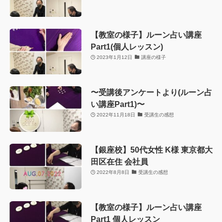
【教室の様子】ルーン占い講座
Part1(個人レッスン)
2023年1月12日
講座の様子
〜受講後アンケートより(ルーン占
い講座Part1)〜
2022年11月18日
受講生の感想
【銀座校】50代女性 K様 東京都大
田区在住 会社員
2022年8月8日
受講生の感想
【教室の様子】ルーン占い講座
Part1 個人レッスン