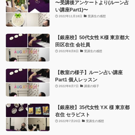
〜受講後アンケートより(ルーン占
い講座Part1)〜
2022年11月18日
受講生の感想
【銀座校】50代女性 K様 東京都大
田区在住 会社員
2022年8月8日
受講生の感想
【教室の様子】ルーン占い講座
Part1 個人レッスン
2022年8月7日
講座の様子
【銀座校】35代女性 Y.K 様 東京都
在住 セラピスト
2022年7月20日
受講生の感想