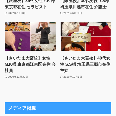
【銀座校】35代女性 Y.K 様
【銀座校】30代男性 Y.S様
東京都在住 セラピスト
埼玉県川越市在住 介護士
2022年7月20日
2021年6月19日
【さいたま大宮校】女性
【さいたま大宮校】40代女
M.K様 東京都江東区在住 会
性 S.S様 埼玉県三郷市在住
社員
主婦
2020年11月30日
2020年10月1日
メディア掲載