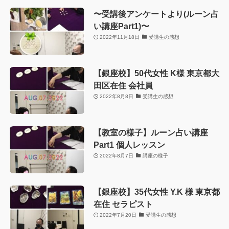
〜受講後アンケートより(ルーン占
い講座Part1)〜
2022年11月18日
受講生の感想
【銀座校】50代女性 K様 東京都大
田区在住 会社員
2022年8月8日
受講生の感想
【教室の様子】ルーン占い講座
Part1 個人レッスン
2022年8月7日
講座の様子
【銀座校】35代女性 Y.K 様 東京都
在住 セラピスト
2022年7月20日
受講生の感想